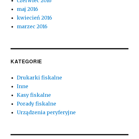
czerwiec 2016
maj 2016
kwiecień 2016
marzec 2016
KATEGORIE
Drukarki fiskalne
Inne
Kasy fiskalne
Porady fiskalne
Urządzenia peryferyjne