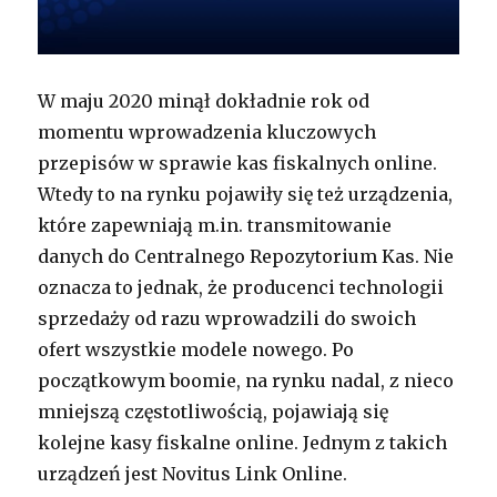
W maju 2020 minął dokładnie rok od
momentu wprowadzenia kluczowych
przepisów w sprawie kas fiskalnych online.
Wtedy to na rynku pojawiły się też urządzenia,
które zapewniają m.in. transmitowanie
danych do Centralnego Repozytorium Kas. Nie
oznacza to jednak, że producenci technologii
sprzedaży od razu wprowadzili do swoich
ofert wszystkie modele nowego. Po
początkowym boomie, na rynku nadal, z nieco
mniejszą częstotliwością, pojawiają się
kolejne kasy fiskalne online. Jednym z takich
urządzeń jest Novitus Link Online.