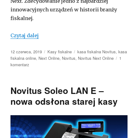
Next. Zdecydowanie jedno z najbardziej
innowacyjnych urządzeń w historii branży
fiskalnej.
Innowacyjna kasa Next też będzie Onlin
Czytaj dalej
Opublikowano
Kategorie
Tagi
12 czerwca, 2019
Kasy fiskalne
kasa fiskalna Novitus
,
kasa
fiskalna online
,
Next Online
,
Novitus
,
Novitus Next Online
1
do
komentarz
Innowacyjna
kasa
Next
Novitus Soleo LAN E –
też
będzie
nowa odsłona starej kasy
Online!
Oto
nowe
urządzenie
od
Novitus