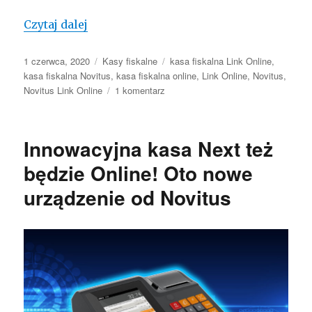
Kasa fiskalna Link Online już w oferta
Czytaj dalej
Opublikowano
Kategorie
Tagi
1 czerwca, 2020
Kasy fiskalne
kasa fiskalna Link Online
,
kasa fiskalna Novitus
,
kasa fiskalna online
,
Link Online
,
Novitus
,
do
Novitus Link Online
1 komentarz
Kasa
fiskalna
Link
Innowacyjna kasa Next też
Online
już
będzie Online! Oto nowe
w
urządzenie od Novitus
ofertach
dystrybutorów
urządzeń
Novitus