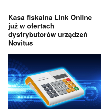
Kasa fiskalna Link Online
już w ofertach
dystrybutorów urządzeń
Novitus