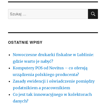
w
drukarkach
SZU
fiskalnych
Szukaj:
OSTATNIE WPISY
Nowoczesne drukarki fiskalne w Lublinie:
gdzie warto je nabyć?
Komputery POS od Novitus – co oferują
urządzenia polskiego producenta?
Zasady ewidencji i oświadczenie pomiędzy
podatnikiem a pracownikiem
Co jest tak innowacyjnego w kolektorach
danych?