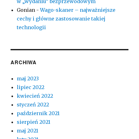
w „wydaniu” bezprzewodowym
Gonian
-
Wago-skaner – najważniejsze
cechy i główne zastosowanie takiej
technologii
ARCHIWA
maj 2023
lipiec 2022
kwiecień 2022
styczeń 2022
październik 2021
sierpień 2021
maj 2021