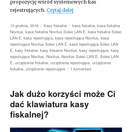
propozycję wśród systemowych kas
Novitus Soleo LAN E – n
rejestrujących.
Czytaj dalej
Opublikowano
Kategorie
Tagi
13 grudnia, 2016
Kasy fiskalne
kasa fiskalna
,
kasa fiskalna
Novitus
,
kasa fiskalna Novitus Soleo LAN E
,
kasa fiskalna Soleo
LAN E
,
kasa rejestrująca
,
kasa rejestrująca Novitus
,
kasa
rejestrująca Novitus Soleo LAN E
,
kasa rejestrująca Soleo LAN
E
,
kasy fiskalne
,
kasy fiskalne Novitus
,
kasy rejestrujące
,
kasy
rejestrujące Novitus
,
Novitus
,
Novitus Soleo LAN E
,
Soleo LAN
E
,
urządzenia fiskalne
,
urządzenia rejestrujące
,
urządzenie
do
fiskalne
,
urządzenie rejestrujące
1 komentarz
Novitus
Soleo
LAN
Jak dużo korzyści może Ci
E
–
dać klawiatura kasy
nowa
fiskalnej?
odsłona
starej
kasy