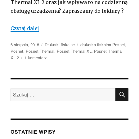
Thermal XL 2 oraz jak wpływa to na codzienną
obsługę urządzenia? Zapraszamy do lektury ?
Drukarka Posnet Thermal XL w nowej o
Czytaj dalej
Opublikowano
Kategorie
Tagi
6 sierpnia, 2018
Drukarki fiskalne
drukarka fiskalna Posnet
,
Posnet
,
Posnet Thermal
,
Posnet Thermal XL
,
Posnet Thermal
do
XL 2
1 komentarz
Drukarka
Posnet
Thermal
XL
SZU
w
Szukaj:
nowej
odsłonie
OSTATNIE WPISY