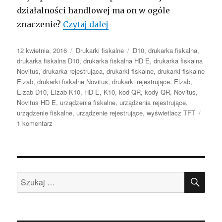
działalności handlowej ma on w ogóle
Moc wyświetlacza w drukar
znaczenie?
Czytaj dalej
Opublikowano
Kategorie
Tagi
12 kwietnia, 2016
Drukarki fiskalne
D10
,
drukarka fiskalna
,
drukarka fiskalna D10
,
drukarka fiskalna HD E
,
drukarka fiskalna
Novitus
,
drukarka rejestrująca
,
drukarki fiskalne
,
drukarki fiskalne
Elzab
,
drukarki fiskalne Novitus
,
drukarki rejestrujące
,
Elzab
,
Elzab D10
,
Elzab K10
,
HD E
,
K10
,
kod QR
,
kody QR
,
Novitus
,
Novitus HD E
,
urządzenia fiskalne
,
urządzenia rejestrujące
,
urządzenie fiskalne
,
urządzenie rejestrujące
,
wyświetlacz TFT
do
1 komentarz
Moc
wyświetlacza
w
drukarkach
SZU
fiskalnych
Szukaj: