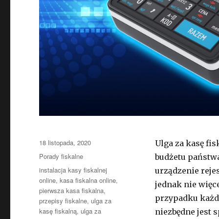
Opublikowano
18 listopada, 2020
Ulga za kasę fi
Kategorie
Porady fiskalne
budżetu państwa
Tagi
instalacja kasy fiskalnej
urządzenie reje
online
,
kasa fiskalna online
,
jednak nie więce
pierwsza kasa fiskalna
,
przypadku każde
przepisy fiskalne
,
ulga za
kasę fiskalną
,
ulga za
niezbędne jest 