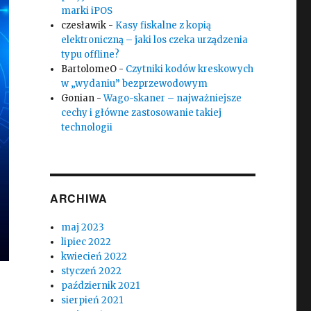
marki iPOS
czesławik
-
Kasy fiskalne z kopią
elektroniczną – jaki los czeka urządzenia
typu offline?
BartolomeO
-
Czytniki kodów kreskowych
w „wydaniu” bezprzewodowym
Gonian
-
Wago-skaner – najważniejsze
cechy i główne zastosowanie takiej
technologii
ARCHIWA
maj 2023
lipiec 2022
kwiecień 2022
styczeń 2022
październik 2021
sierpień 2021