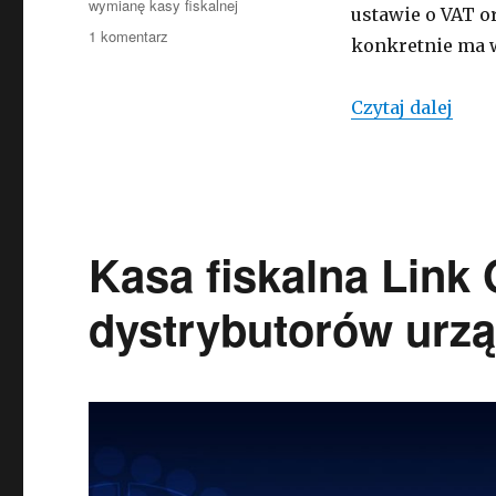
wymianę kasy fiskalnej
ustawie o VAT 
do
1 komentarz
konkretnie ma 
Ulga
za
kasę
Ulga 
Czytaj dalej
fiskalną
–
jak
to
teraz
funkcjonuje?
Kasa fiskalna Link 
dystrybutorów urzą