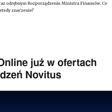
oraz odrębnym Rozporządzeniu Ministra Finansów. Co
wtedy znaczenie?
za kasę fiskalną – jak to teraz funkcjonuje?
Online już w ofertach
dzeń Novitus