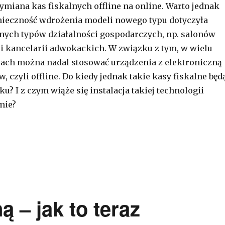
iana kas fiskalnych offline na online. Warto jednak
nieczność wdrożenia modeli nowego typu dotyczyła
nych typów działalności gospodarczych, np. salonów
 kancelarii adwokackich. W związku z tym, w wielu
ach można nadal stosować urządzenia z elektroniczną
 czyli offline. Do kiedy jednak takie kasy fiskalne będ
u? I z czym wiąże się instalacja takiej technologii
mie?
 fiskalne z kopią elektroniczną – jaki los czeka urządze
ą – jak to teraz