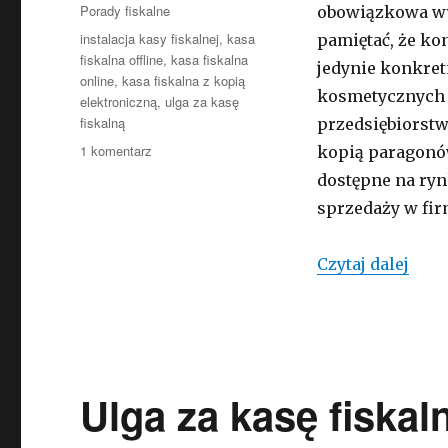
Kategorie
Porady fiskalne
obowiązkowa wym
Tagi
instalacja kasy fiskalnej
,
kasa
pamiętać, że ko
fiskalna offline
,
kasa fiskalna
jedynie konkret
online
,
kasa fiskalna z kopią
kosmetycznych i
elektroniczną
,
ulga za kasę
fiskalną
przedsiębiorstw
do
1 komentarz
kopią paragonów,
Kasy
dostępne na rynk
fiskalne
sprzedaży w fir
z
kopią
elektroniczną
Kasy
Czytaj dalej
–
jaki
los
czeka
urządzenia
typu
Ulga za kasę fiskaln
offline?