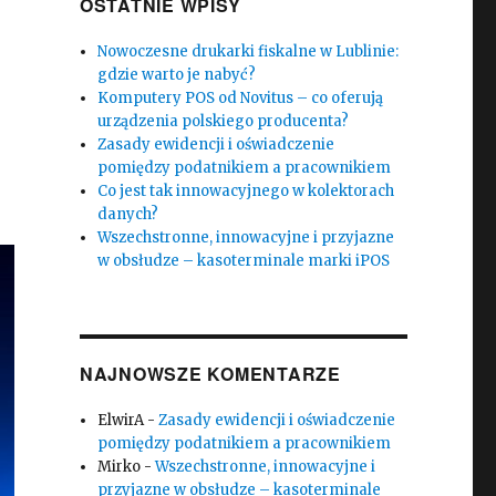
OSTATNIE WPISY
Nowoczesne drukarki fiskalne w Lublinie:
gdzie warto je nabyć?
Komputery POS od Novitus – co oferują
urządzenia polskiego producenta?
Zasady ewidencji i oświadczenie
pomiędzy podatnikiem a pracownikiem
Co jest tak innowacyjnego w kolektorach
danych?
Wszechstronne, innowacyjne i przyjazne
w obsłudze – kasoterminale marki iPOS
NAJNOWSZE KOMENTARZE
ElwirA
-
Zasady ewidencji i oświadczenie
pomiędzy podatnikiem a pracownikiem
Mirko
-
Wszechstronne, innowacyjne i
przyjazne w obsłudze – kasoterminale