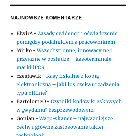
NAJNOWSZE KOMENTARZE
ElwirA
-
Zasady ewidencji i oświadczenie
pomiędzy podatnikiem a pracownikiem
Mirko
-
Wszechstronne, innowacyjne i
przyjazne w obsłudze – kasoterminale
marki iPOS
czesławik
-
Kasy fiskalne z kopią
elektroniczną – jaki los czeka urządzenia
typu offline?
BartolomeO
-
Czytniki kodów kreskowych
w „wydaniu” bezprzewodowym
Gonian
-
Wago-skaner – najważniejsze
cechy i główne zastosowanie takiej
technologii