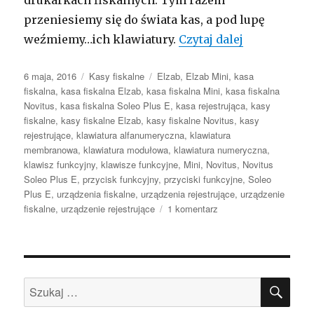
drukarkach fiskalnych. Tym razem
przeniesiemy się do świata kas, a pod lupę
Jak dużo kor
weźmiemy…ich klawiatury.
Czytaj dalej
Opublikowano
Kategorie
Tagi
6 maja, 2016
Kasy fiskalne
Elzab
,
Elzab Mini
,
kasa
fiskalna
,
kasa fiskalna Elzab
,
kasa fiskalna Mini
,
kasa fiskalna
Novitus
,
kasa fiskalna Soleo Plus E
,
kasa rejestrująca
,
kasy
fiskalne
,
kasy fiskalne Elzab
,
kasy fiskalne Novitus
,
kasy
rejestrujące
,
klawiatura alfanumeryczna
,
klawiatura
membranowa
,
klawiatura modułowa
,
klawiatura numeryczna
,
klawisz funkcyjny
,
klawisze funkcyjne
,
Mini
,
Novitus
,
Novitus
Soleo Plus E
,
przycisk funkcyjny
,
przyciski funkcyjne
,
Soleo
Plus E
,
urządzenia fiskalne
,
urządzenia rejestrujące
,
urządzenie
do
fiskalne
,
urządzenie rejestrujące
1 komentarz
Jak
dużo
korzyści
może
SZU
Ci
Szukaj:
dać
klawiatura