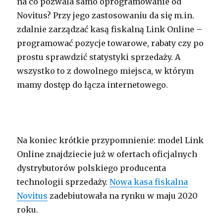
na co pozwala samo oprogramowanie od
Novitus? Przy jego zastosowaniu da się m.in.
zdalnie zarządzać kasą fiskalną Link Online –
programować pozycje towarowe, rabaty czy po
prostu sprawdzić statystyki sprzedaży. A
wszystko to z dowolnego miejsca, w którym
mamy dostęp do łącza internetowego.
Na koniec krótkie przypomnienie: model Link
Online znajdziecie już w ofertach oficjalnych
dystrybutorów polskiego producenta
technologii sprzedaży.
Nowa kasa fiskalna
Novitus
zadebiutowała na rynku w maju 2020
roku.