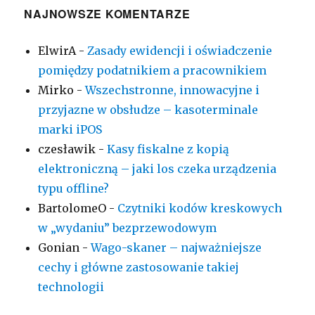
NAJNOWSZE KOMENTARZE
ElwirA
-
Zasady ewidencji i oświadczenie
pomiędzy podatnikiem a pracownikiem
Mirko
-
Wszechstronne, innowacyjne i
przyjazne w obsłudze – kasoterminale
marki iPOS
czesławik
-
Kasy fiskalne z kopią
elektroniczną – jaki los czeka urządzenia
typu offline?
BartolomeO
-
Czytniki kodów kreskowych
w „wydaniu” bezprzewodowym
Gonian
-
Wago-skaner – najważniejsze
cechy i główne zastosowanie takiej
technologii