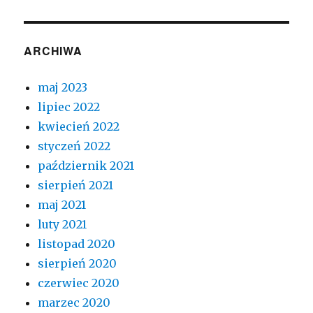
ARCHIWA
maj 2023
lipiec 2022
kwiecień 2022
styczeń 2022
październik 2021
sierpień 2021
maj 2021
luty 2021
listopad 2020
sierpień 2020
czerwiec 2020
marzec 2020