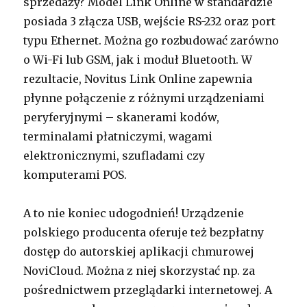
sprzedaży? Model Link Online w standardzie
posiada 3 złącza USB, wejście RS-232 oraz port
typu Ethernet. Można go rozbudować zarówno
o Wi-Fi lub GSM, jak i moduł Bluetooth. W
rezultacie, Novitus Link Online zapewnia
płynne połączenie z różnymi urządzeniami
peryferyjnymi – skanerami kodów,
terminalami płatniczymi, wagami
elektronicznymi, szufladami czy
komputerami POS.
A to nie koniec udogodnień! Urządzenie
polskiego producenta oferuje też bezpłatny
dostęp do autorskiej aplikacji chmurowej
NoviCloud. Można z niej skorzystać np. za
pośrednictwem przeglądarki internetowej. A