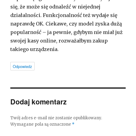
się, że może się odnaleźć w niejednej
działalności. Funkcjonalność też wydaje się
naprawdę OK. Ciekawe, czy model zyska dużą
popularność – ja pewnie, gdybym nie miał już
swojej kasy online, rozważałbym zakup
takiego urządzenia.
Odpowiedz
Dodaj komentarz
Twój adres e-mail nie zostanie opublikowany.
Wymagane pola są oznaczone
*