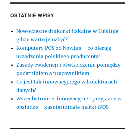
OSTATNIE WPISY
Nowoczesne drukarki fiskalne w Lublinie:
gdzie warto je nabyć?
Komputery POS od Novitus – co oferują
urządzenia polskiego producenta?
Zasady ewidencji i oświadczenie pomiędzy
podatnikiem a pracownikiem
Co jest tak innowacyjnego w kolektorach
danych?
Wszechstronne, innowacyjne i przyjazne w
obsłudze – kasoterminale marki iPOS