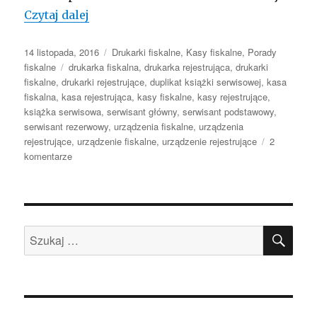
Jaka jest rola książki serwisowej?
Czytaj dalej
Opublikowano
Kategorie
14 listopada, 2016
Drukarki fiskalne
,
Kasy fiskalne
,
Porady
Tagi
fiskalne
drukarka fiskalna
,
drukarka rejestrująca
,
drukarki
fiskalne
,
drukarki rejestrujące
,
duplikat książki serwisowej
,
kasa
fiskalna
,
kasa rejestrująca
,
kasy fiskalne
,
kasy rejestrujące
,
książka serwisowa
,
serwisant główny
,
serwisant podstawowy
,
serwisant rezerwowy
,
urządzenia fiskalne
,
urządzenia
rejestrujące
,
urządzenie fiskalne
,
urządzenie rejestrujące
2
do
komentarze
Jaka
jest
rola
książki
SZU
serwisowej?
Szukaj: