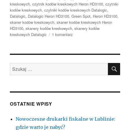
kreskowych
,
czytnik kodów kreskowych Heron HD3100
,
czytniki
kodów kreskowych
,
czytniki kodów kreskowych Datalogic
,
Datalogic
,
Datalogic Heron HD3100
,
Green Spot
,
Heron HD3100
,
skaner kodów kreskowych
,
skaner kodów kreskowych Heron
HD3100
,
skanery kodów kreskowych
,
skanery kodów
do
kreskowych Datalogic
1 komentarz
Skaner
kodów
inny
niż
SZU
wszystkie
Szukaj:
–
Datalogic
Heron
HD3100
OSTATNIE WPISY
Nowoczesne drukarki fiskalne w Lublinie:
gdzie warto je nabyć?