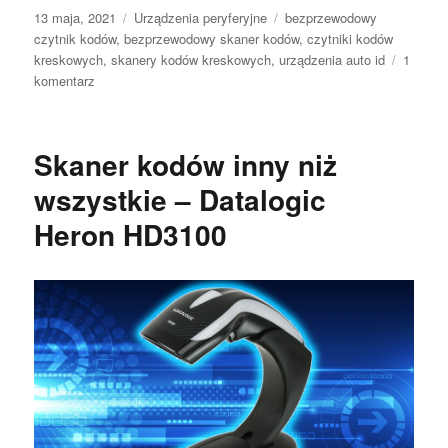
Opublikowano
Kategorie
Tagi
13 maja, 2021
Urządzenia peryferyjne
bezprzewodowy
czytnik kodów
,
bezprzewodowy skaner kodów
,
czytniki kodów
kreskowych
,
skanery kodów kreskowych
,
urządzenia auto id
1
do
komentarz
Czytniki
kodów
kreskowych
Skaner kodów inny niż
w
„wydaniu”
wszystkie – Datalogic
bezprzewodowym
Heron HD3100