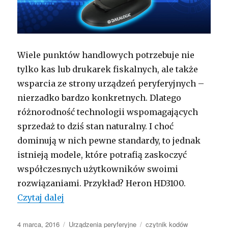
Wiele punktów handlowych potrzebuje nie
tylko kas lub drukarek fiskalnych, ale także
wsparcia ze strony urządzeń peryferyjnych –
nierzadko bardzo konkretnych. Dlatego
różnorodność technologii wspomagających
sprzedaż to dziś stan naturalny. I choć
dominują w nich pewne standardy, to jednak
istnieją modele, które potrafią zaskoczyć
współczesnych użytkowników swoimi
rozwiązaniami. Przykład? Heron HD3100.
Skaner kodów inny niż wszystkie – Da
Czytaj dalej
Opublikowano
Kategorie
Tagi
4 marca, 2016
Urządzenia peryferyjne
czytnik kodów