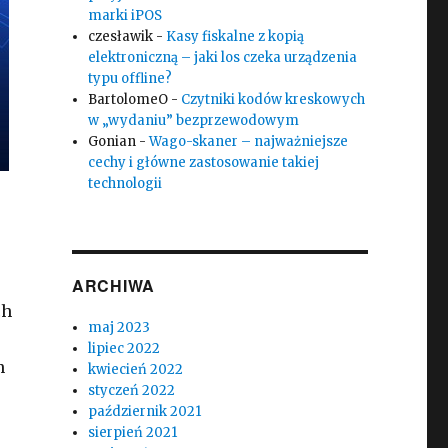
marki iPOS
czesławik
-
Kasy fiskalne z kopią
elektroniczną – jaki los czeka urządzenia
typu offline?
BartolomeO
-
Czytniki kodów kreskowych
w „wydaniu” bezprzewodowym
Gonian
-
Wago-skaner – najważniejsze
cechy i główne zastosowanie takiej
technologii
ARCHIWA
ch
maj 2023
lipiec 2022
n
kwiecień 2022
styczeń 2022
n HD3100
październik 2021
sierpień 2021