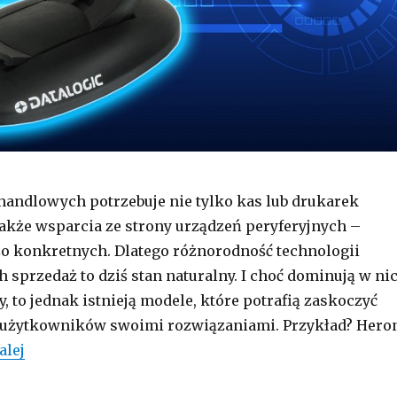
andlowych potrzebuje nie tylko kas lub drukarek
 także wsparcia ze strony urządzeń peryferyjnych –
o konkretnych. Dlatego różnorodność technologii
sprzedaż to dziś stan naturalny. I choć dominują w ni
 to jednak istnieją modele, które potrafią zaskoczyć
użytkowników swoimi rozwiązaniami. Przykład? Hero
Skaner kodów inny niż wszystkie – Datalogic Hero
alej