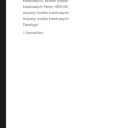
kreskowych
,
skaner kodów
kreskowych Heron HD3100
,
skanery kodów kreskowych
,
skanery kodów kreskowych
Datalogic
do
1 komentarz
Skaner
kodów
inny
niż
wszystkie
–
Datalogic
Heron
HD3100