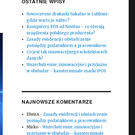
OSTATNIE WPISY
Nowoczesne drukarki fiskalne w Lublinie:
gdzie warto je nabyć?
Komputery POS od Novitus – co oferują
urządzenia polskiego producenta?
Zasady ewidencji i oświadczenie
pomiędzy podatnikiem a pracownikiem
Co jest tak innowacyjnego w kolektorach
danych?
Wszechstronne, innowacyjne i przyjazne
w obsłudze – kasoterminale marki iPOS
NAJNOWSZE KOMENTARZE
ElwirA
-
Zasady ewidencji i oświadczenie
pomiędzy podatnikiem a pracownikiem
Mirko
-
Wszechstronne, innowacyjne i
przyjazne w obsłudze – kasoterminale