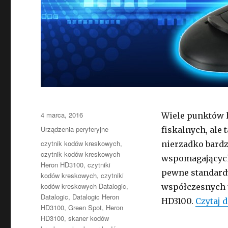
Opublikowano
4 marca, 2016
Wiele punktów h
Kategorie
Urządzenia peryferyjne
fiskalnych, ale
Tagi
czytnik kodów kreskowych
,
nierzadko bardz
czytnik kodów kreskowych
wspomagających 
Heron HD3100
,
czytniki
pewne standardy,
kodów kreskowych
,
czytniki
kodów kreskowych Datalogic
,
współczesnych 
Datalogic
,
Datalogic Heron
HD3100.
Czytaj d
HD3100
,
Green Spot
,
Heron
HD3100
,
skaner kodów