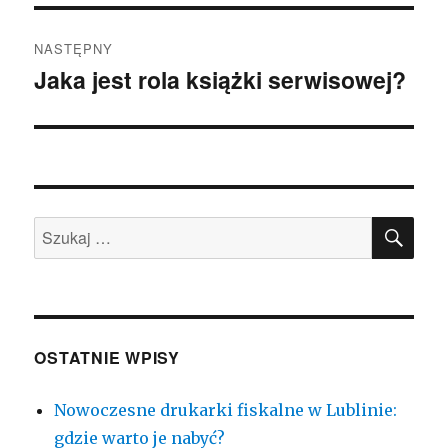
NASTĘPNY
Jaka jest rola książki serwisowej?
Następny
wpis:
SZU
Szukaj:
OSTATNIE WPISY
Nowoczesne drukarki fiskalne w Lublinie:
gdzie warto je nabyć?