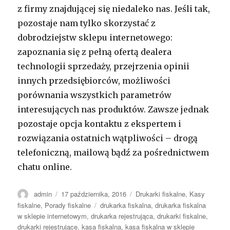
z firmy znajdującej się niedaleko nas. Jeśli tak,
pozostaje nam tylko skorzystać z
dobrodziejstw sklepu internetowego:
zapoznania się z pełną ofertą dealera
technologii sprzedaży, przejrzenia opinii
innych przedsiębiorców, możliwości
porównania wszystkich parametrów
interesujących nas produktów. Zawsze jednak
pozostaje opcja kontaktu z ekspertem i
rozwiązania ostatnich wątpliwości – drogą
telefoniczną, mailową bądź za pośrednictwem
chatu online.
Autor
Opublikowano
Kategorie
admin
17 października, 2016
Drukarki fiskalne
,
Kasy
Tagi
fiskalne
,
Porady fiskalne
drukarka fiskalna
,
drukarka fiskalna
w sklepie internetowym
,
drukarka rejestrująca
,
drukarki fiskalne
,
drukarki rejestrujące
,
kasa fiskalna
,
kasa fiskalna w sklepie