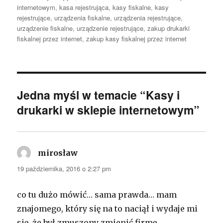
internetowym
,
kasa rejestrująca
,
kasy fiskalne
,
kasy
rejestrujące
,
urządzenia fiskalne
,
urządzenia rejestrujące
,
urządzenie fiskalne
,
urządzenie rejestrujące
,
zakup drukarki
fiskalnej przez internet
,
zakup kasy fiskalnej przez internet
Jedna myśl w temacie “Kasy i
drukarki w sklepie internetowym”
mirosław
pisze:
19 października, 2016 o 2:27 pm
co tu dużo mówić… sama prawda… mam
znajomego, który się na to naciął i wydaje mi
się, że był zmuszony zmienić firmę