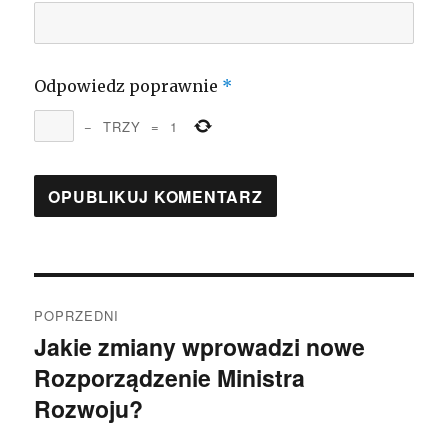
Odpowiedz poprawnie
*
−
TRZY
=
1
Nawigacja
POPRZEDNI
wpisu
Jakie zmiany wprowadzi nowe
Poprzedni
Rozporządzenie Ministra
wpis:
Rozwoju?