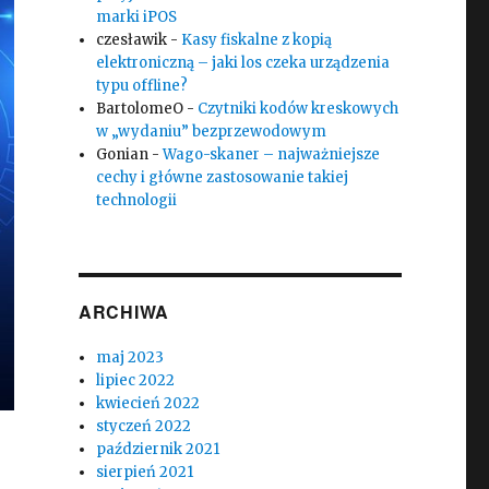
marki iPOS
czesławik
-
Kasy fiskalne z kopią
elektroniczną – jaki los czeka urządzenia
typu offline?
BartolomeO
-
Czytniki kodów kreskowych
w „wydaniu” bezprzewodowym
Gonian
-
Wago-skaner – najważniejsze
cechy i główne zastosowanie takiej
technologii
ARCHIWA
maj 2023
lipiec 2022
kwiecień 2022
styczeń 2022
październik 2021
sierpień 2021