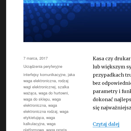
Opublikowano
7 marca, 2017
Kasa czy drukar
Kategorie
Urządzenia peryferyjne
lub większym sy
Tagi
interfejsy komunikacyjne
,
jaka
przypadkach tr
waga elektroniczna
,
rodzaj
bez odpowiedniej
wagi elektronicznej
,
szalka
parametry i fu
ważąca
,
waga do hurtowni
,
waga do sklepu
,
waga
dokonać najlep
elektroniczna
,
waga
się najważniejs
elektroniczna rodzaj
,
waga
etykietująca
,
waga
kalkulacyjna
,
waga
Jak 
Czytaj dalej
platformowa
,
waga prosta
,