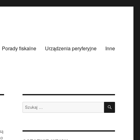
Porady fiskalne
Urządzenia peryferyjne
Inne
SZUKAJ
Szukaj:
są
żo