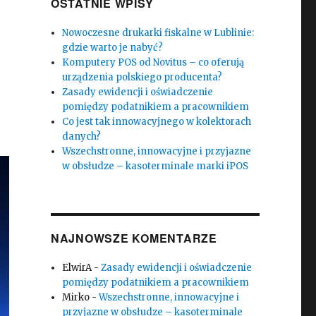
OSTATNIE WPISY
Nowoczesne drukarki fiskalne w Lublinie:
gdzie warto je nabyć?
Komputery POS od Novitus – co oferują
urządzenia polskiego producenta?
Zasady ewidencji i oświadczenie
pomiędzy podatnikiem a pracownikiem
Co jest tak innowacyjnego w kolektorach
danych?
Wszechstronne, innowacyjne i przyjazne
w obsłudze – kasoterminale marki iPOS
NAJNOWSZE KOMENTARZE
ElwirA
-
Zasady ewidencji i oświadczenie
pomiędzy podatnikiem a pracownikiem
Mirko
-
Wszechstronne, innowacyjne i
przyjazne w obsłudze – kasoterminale