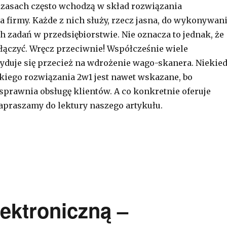
czasach często wchodzą w skład rozwiązania
 firmy. Każde z nich służy, rzecz jasna, do wykonywan
h zadań w przedsiębiorstwie. Nie oznacza to jednak, że
połączyć. Wręcz przeciwnie! Współcześnie wiele
cyduje się przecież na wdrożenie wago-skanera. Niekie
akiego rozwiązania 2w1 jest nawet wskazane, bo
prawnia obsługę klientów. A co konkretnie oferuje
praszamy do lektury naszego artykułu.
-skaner – najważniejsze cechy i główne zastosowanie t
ektroniczną –