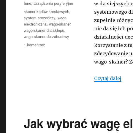
Kategorie
Inne
,
Urządzenia peryferyjne
w dzisiejszych 
Tagi
skaner kodów kreskowych
,
systemowego dla
system sprzedaży
,
waga
zupełnie różnyc
elektroniczna
,
wago-skaner
,
nie da się ich 
wago-skaner dla sklepu
,
wago-skaner do zabudowy
działalności de
do
1 komentarz
korzystanie z t
Wago-
zdecydowanie us
skaner
wago-skaner? Za
–
najważniejsze
cechy
Wago
Czytaj dalej
i
główne
zastosowanie
takiej
technologii
Jak wybrać wagę el