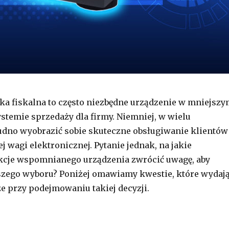
ka fiskalna to często niezbędne urządzenie w mniejsz
stemie sprzedaży dla firmy. Niemniej, w wielu
udno wyobrazić sobie skuteczne obsługiwanie klientów
 wagi elektronicznej. Pytanie jednak, na jakie
nkcje wspomnianego urządzenia zwrócić uwagę, aby
szego wyboru? Poniżej omawiamy kwestie, które wydaj
ze przy podejmowaniu takiej decyzji.
wybrać wagę elektroniczną – praktyczne wskazówki