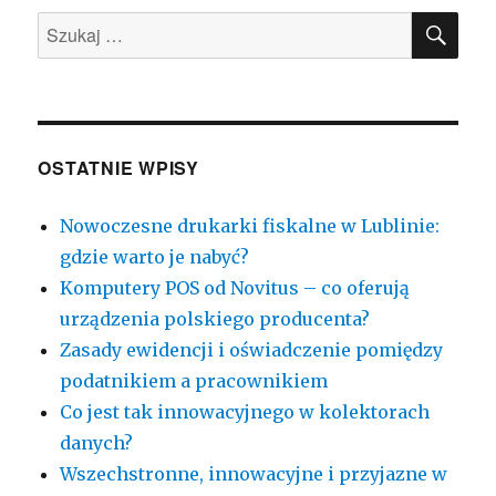
SZU
i
Szukaj:
restauracji
OSTATNIE WPISY
Nowoczesne drukarki fiskalne w Lublinie:
gdzie warto je nabyć?
Komputery POS od Novitus – co oferują
urządzenia polskiego producenta?
Zasady ewidencji i oświadczenie pomiędzy
podatnikiem a pracownikiem
Co jest tak innowacyjnego w kolektorach
danych?
Wszechstronne, innowacyjne i przyjazne w