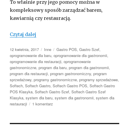
To właśnie przy jego pomocy można w
kompleksowy sposób zarządzać barem,
kawiarnią czy restauracją.
Oprogramowanie dla barów, kawiarni i 
Czytaj dalej
Opublikowano
Kategorie
Tagi
12 kwietnia, 2017
Inne
Gastro POS
,
Gastro Szef
,
oprogramowanie dla baru
,
oprogramowanie dla gastronomii
,
oprogramowanie dla restauracji
,
oprogramowanie
gastronomiczne
,
program dla baru
,
program dla gastronomii
,
program dla restauracji
,
program gastronomiczny
,
program
sprzedażowy
,
programy gastronomiczne
,
programy sprzedażowe
,
Softech
,
Softech Gastro
,
Softech Gastro POS
,
Softech Gastro
POS Klasyka
,
Softech Gastro Szef
,
Softech Gastro Szef
Klasyka
,
system dla baru
,
system dla gastronomii
,
system dla
do
restauracji
1 komentarz
Oprogramowanie
dla
barów,
kawiarni