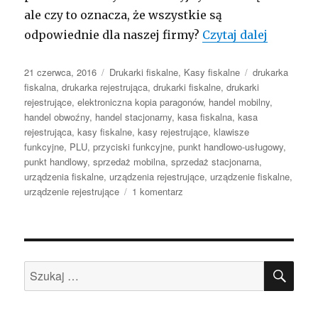
ale czy to oznacza, że wszystkie są
Handel s
odpowiednie dla naszej firmy?
Czytaj dalej
Opublikowano
Kategorie
Tagi
21 czerwca, 2016
Drukarki fiskalne
,
Kasy fiskalne
drukarka
fiskalna
,
drukarka rejestrująca
,
drukarki fiskalne
,
drukarki
rejestrujące
,
elektroniczna kopia paragonów
,
handel mobilny
,
handel obwoźny
,
handel stacjonarny
,
kasa fiskalna
,
kasa
rejestrująca
,
kasy fiskalne
,
kasy rejestrujące
,
klawisze
funkcyjne
,
PLU
,
przyciski funkcyjne
,
punkt handlowo-usługowy
,
punkt handlowy
,
sprzedaż mobilna
,
sprzedaż stacjonarna
,
urządzenia fiskalne
,
urządzenia rejestrujące
,
urządzenie fiskalne
,
do
urządzenie rejestrujące
1 komentarz
Handel
stacjonarny
czy
mobilny?
SZU
Szukaj: