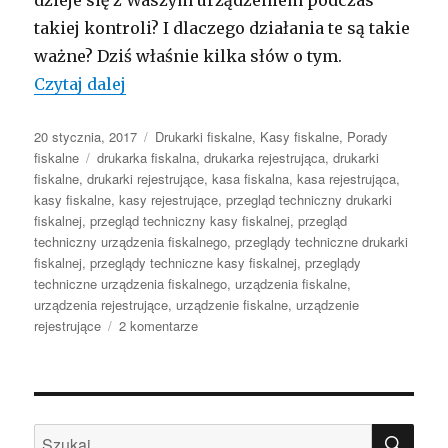
dzieje się z Waszym urządzeniem podczas
takiej kontroli? I dlaczego działania te są takie
ważne? Dziś właśnie kilka słów o tym.
Co wiesz o przeglądzie technicznym ur
Czytaj dalej
Opublikowano
Kategorie
20 stycznia, 2017
Drukarki fiskalne
,
Kasy fiskalne
,
Porady
Tagi
fiskalne
drukarka fiskalna
,
drukarka rejestrująca
,
drukarki
fiskalne
,
drukarki rejestrujące
,
kasa fiskalna
,
kasa rejestrująca
,
kasy fiskalne
,
kasy rejestrujące
,
przegląd techniczny drukarki
fiskalnej
,
przegląd techniczny kasy fiskalnej
,
przegląd
techniczny urządzenia fiskalnego
,
przeglądy techniczne drukarki
fiskalnej
,
przeglądy techniczne kasy fiskalnej
,
przeglądy
techniczne urządzenia fiskalnego
,
urządzenia fiskalne
,
urządzenia rejestrujące
,
urządzenie fiskalne
,
urządzenie
do
rejestrujące
2 komentarze
Co
wiesz
o
przeglądzie
SZU
technicznym
Szukaj: