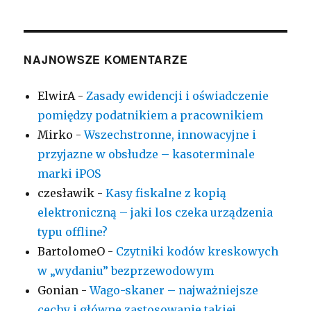
NAJNOWSZE KOMENTARZE
ElwirA
-
Zasady ewidencji i oświadczenie
pomiędzy podatnikiem a pracownikiem
Mirko
-
Wszechstronne, innowacyjne i
przyjazne w obsłudze – kasoterminale
marki iPOS
czesławik
-
Kasy fiskalne z kopią
elektroniczną – jaki los czeka urządzenia
typu offline?
BartolomeO
-
Czytniki kodów kreskowych
w „wydaniu” bezprzewodowym
Gonian
-
Wago-skaner – najważniejsze
cechy i główne zastosowanie takiej