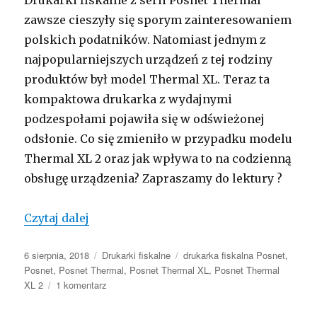
zawsze cieszyły się sporym zainteresowaniem
polskich podatników. Natomiast jednym z
najpopularniejszych urządzeń z tej rodziny
produktów był model Thermal XL. Teraz ta
kompaktowa drukarka z wydajnymi
podzespołami pojawiła się w odświeżonej
odsłonie. Co się zmieniło w przypadku modelu
Thermal XL 2 oraz jak wpływa to na codzienną
obsługę urządzenia? Zapraszamy do lektury ?
Drukarka Posnet Thermal XL w nowej o
Czytaj dalej
Opublikowano
Kategorie
Tagi
6 sierpnia, 2018
Drukarki fiskalne
drukarka fiskalna Posnet
,
Posnet
,
Posnet Thermal
,
Posnet Thermal XL
,
Posnet Thermal
do
XL 2
1 komentarz
Drukarka
Posnet