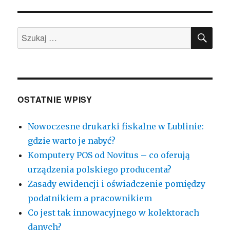
Thermal
XL
SZU
w
Szukaj:
nowej
odsłonie
OSTATNIE WPISY
Nowoczesne drukarki fiskalne w Lublinie:
gdzie warto je nabyć?
Komputery POS od Novitus – co oferują
urządzenia polskiego producenta?
Zasady ewidencji i oświadczenie pomiędzy
podatnikiem a pracownikiem
Co jest tak innowacyjnego w kolektorach
danych?