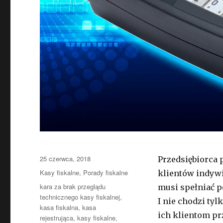
Opublikowano
25 czerwca, 2018
Przedsiębiorca 
Kategorie
Kasy fiskalne
,
Porady fiskalne
klientów indywi
Tagi
kara za brak przeglądu
musi spełniać 
technicznego kasy fiskalnej
,
I nie chodzi t
kasa fiskalna
,
kasa
ich klientom pr
rejestrująca
,
kasy fiskalne
,