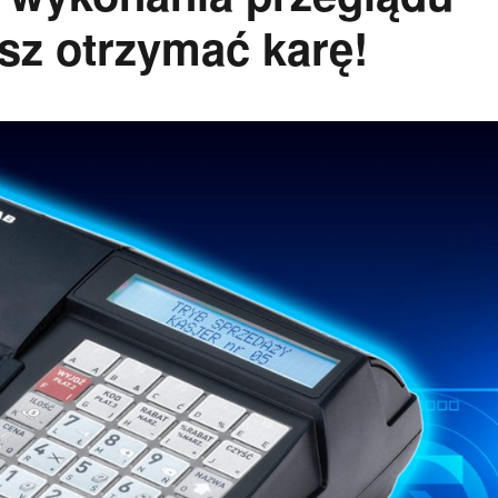
sz otrzymać karę!