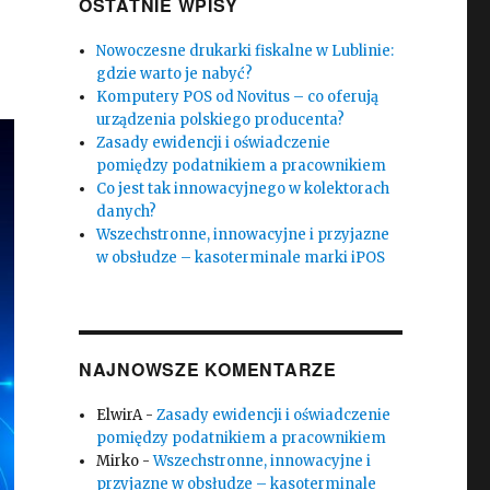
OSTATNIE WPISY
Nowoczesne drukarki fiskalne w Lublinie:
gdzie warto je nabyć?
Komputery POS od Novitus – co oferują
urządzenia polskiego producenta?
Zasady ewidencji i oświadczenie
pomiędzy podatnikiem a pracownikiem
Co jest tak innowacyjnego w kolektorach
danych?
Wszechstronne, innowacyjne i przyjazne
w obsłudze – kasoterminale marki iPOS
NAJNOWSZE KOMENTARZE
ElwirA
-
Zasady ewidencji i oświadczenie
pomiędzy podatnikiem a pracownikiem
Mirko
-
Wszechstronne, innowacyjne i
przyjazne w obsłudze – kasoterminale