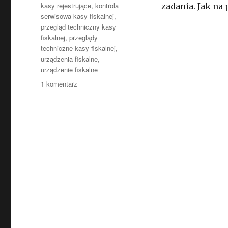
kasy rejestrujące
,
kontrola
zadania. Jak na
serwisowa kasy fiskalnej
,
przegląd techniczny kasy
fiskalnej
,
przeglądy
techniczne kasy fiskalnej
,
urządzenia fiskalne
,
urządzenie fiskalne
do
1 komentarz
Za
niedopilnowanie
wykonania
przeglądu
technicznego
możesz
otrzymać
karę!