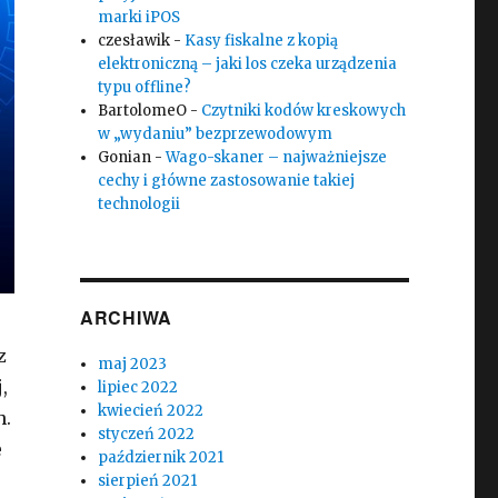
marki iPOS
czesławik
-
Kasy fiskalne z kopią
elektroniczną – jaki los czeka urządzenia
typu offline?
BartolomeO
-
Czytniki kodów kreskowych
w „wydaniu” bezprzewodowym
Gonian
-
Wago-skaner – najważniejsze
cechy i główne zastosowanie takiej
technologii
ARCHIWA
z
maj 2023
,
lipiec 2022
kwiecień 2022
h.
styczeń 2022
e
październik 2021
sierpień 2021