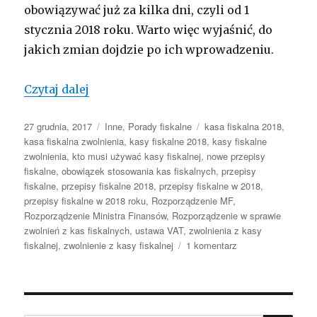
obowiązywać już za kilka dni, czyli od 1
stycznia 2018 roku. Warto więc wyjaśnić, do
jakich zmian dojdzie po ich wprowadzeniu.
Nowe Rozporządzenie w sprawie zwolni
Czytaj dalej
Opublikowano
Kategorie
Tagi
27 grudnia, 2017
Inne
,
Porady fiskalne
kasa fiskalna 2018
,
kasa fiskalna zwolnienia
,
kasy fiskalne 2018
,
kasy fiskalne
zwolnienia
,
kto musi używać kasy fiskalnej
,
nowe przepisy
fiskalne
,
obowiązek stosowania kas fiskalnych
,
przepisy
fiskalne
,
przepisy fiskalne 2018
,
przepisy fiskalne w 2018
,
przepisy fiskalne w 2018 roku
,
Rozporządzenie MF
,
Rozporządzenie Ministra Finansów
,
Rozporządzenie w sprawie
zwolnień z kas fiskalnych
,
ustawa VAT
,
zwolnienia z kasy
do
fiskalnej
,
zwolnienie z kasy fiskalnej
1 komentarz
Nowe
Rozporządzenie
w
sprawie