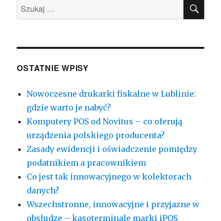
SZU
zwolnień
Szukaj:
ze
stosowania
kas
fiskalnych
OSTATNIE WPISY
Nowoczesne drukarki fiskalne w Lublinie:
gdzie warto je nabyć?
Komputery POS od Novitus – co oferują
urządzenia polskiego producenta?
Zasady ewidencji i oświadczenie pomiędzy
podatnikiem a pracownikiem
Co jest tak innowacyjnego w kolektorach
danych?
Wszechstronne, innowacyjne i przyjazne w
obsłudze – kasoterminale marki iPOS