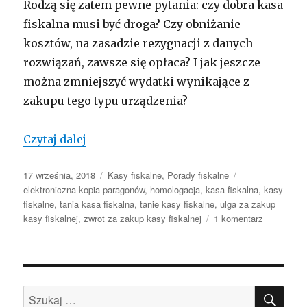
Rodzą się zatem pewne pytania: czy dobra kasa
fiskalna musi być droga? Czy obniżanie
kosztów, na zasadzie rezygnacji z danych
rozwiązań, zawsze się opłaca? I jak jeszcze
można zmniejszyć wydatki wynikające z
zakupu tego typu urządzenia?
Jak to jest z tanimi kasami rejestrujący
Czytaj dalej
Opublikowano
Kategorie
Tagi
17 września, 2018
Kasy fiskalne
,
Porady fiskalne
elektroniczna kopia paragonów
,
homologacja
,
kasa fiskalna
,
kasy
fiskalne
,
tania kasa fiskalna
,
tanie kasy fiskalne
,
ulga za zakup
do
kasy fiskalnej
,
zwrot za zakup kasy fiskalnej
1 komentarz
Jak
to
jest
z
SZU
tanimi
Szukaj:
kasami