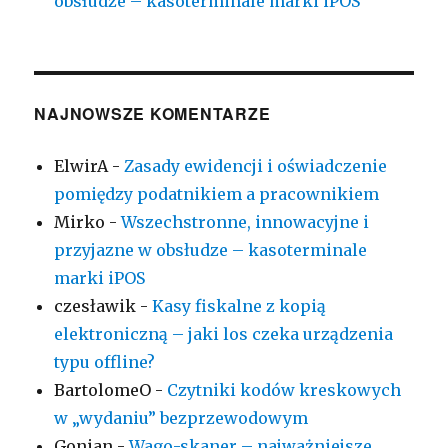
obsłudze – kasoterminale marki iPOS
NAJNOWSZE KOMENTARZE
ElwirA
-
Zasady ewidencji i oświadczenie
pomiędzy podatnikiem a pracownikiem
Mirko
-
Wszechstronne, innowacyjne i
przyjazne w obsłudze – kasoterminale
marki iPOS
czesławik
-
Kasy fiskalne z kopią
elektroniczną – jaki los czeka urządzenia
typu offline?
BartolomeO
-
Czytniki kodów kreskowych
w „wydaniu” bezprzewodowym
Gonian
-
Wago-skaner – najważniejsze