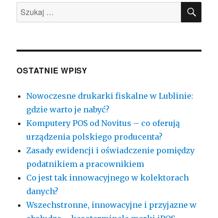
SZU
paragonów
Szukaj:
jest
tak
ważna?
OSTATNIE WPISY
Nowoczesne drukarki fiskalne w Lublinie:
gdzie warto je nabyć?
Komputery POS od Novitus – co oferują
urządzenia polskiego producenta?
Zasady ewidencji i oświadczenie pomiędzy
podatnikiem a pracownikiem
Co jest tak innowacyjnego w kolektorach
danych?
Wszechstronne, innowacyjne i przyjazne w