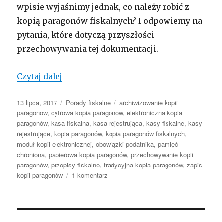
wpisie wyjaśnimy jednak, co należy robić z
kopią paragonów fiskalnych? I odpowiemy na
pytania, które dotyczą przyszłości
przechowywania tej dokumentacji.
Dlaczego forma przechowywania kopii 
Czytaj dalej
Opublikowano
Kategorie
Tagi
13 lipca, 2017
Porady fiskalne
archiwizowanie kopii
paragonów
,
cyfrowa kopia paragonów
,
elektroniczna kopia
paragonów
,
kasa fiskalna
,
kasa rejestrująca
,
kasy fiskalne
,
kasy
rejestrujące
,
kopia paragonów
,
kopia paragonów fiskalnych
,
moduł kopii elektronicznej
,
obowiązki podatnika
,
pamięć
chroniona
,
papierowa kopia paragonów
,
przechowywanie kopii
paragonów
,
przepisy fiskalne
,
tradycyjna kopia paragonów
,
zapis
do
kopii paragonów
1 komentarz
Dlaczego
forma
przechowywania
kopii