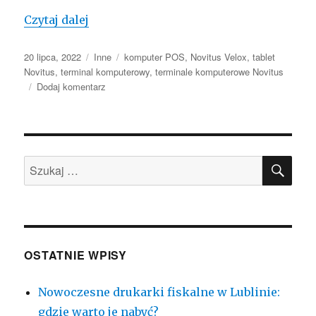
Komputery POS od Novitus – co oferują
Czytaj dalej
Opublikowano
Kategorie
Tagi
20 lipca, 2022
Inne
komputer POS
,
Novitus Velox
,
tablet
Novitus
,
terminal komputerowy
,
terminale komputerowe Novitus
do
Dodaj komentarz
Komputery
POS
od
Novitus
SZU
–
Szukaj:
co
oferują
urządzenia
polskiego
producenta?
OSTATNIE WPISY
Nowoczesne drukarki fiskalne w Lublinie:
gdzie warto je nabyć?