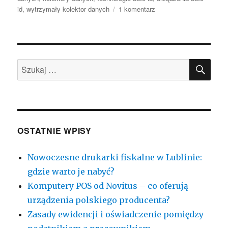
do
id
,
wytrzymały kolektor danych
1 komentarz
Co
jest
tak
innowacyjnego
SZU
w
Szukaj:
kolektorach
danych?
OSTATNIE WPISY
Nowoczesne drukarki fiskalne w Lublinie:
gdzie warto je nabyć?
Komputery POS od Novitus – co oferują
urządzenia polskiego producenta?
Zasady ewidencji i oświadczenie pomiędzy