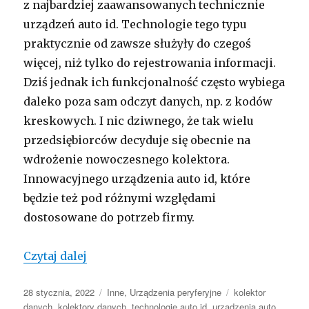
z najbardziej zaawansowanych technicznie
urządzeń auto id. Technologie tego typu
praktycznie od zawsze służyły do czegoś
więcej, niż tylko do rejestrowania informacji.
Dziś jednak ich funkcjonalność często wybiega
daleko poza sam odczyt danych, np. z kodów
kreskowych. I nic dziwnego, że tak wielu
przedsiębiorców decyduje się obecnie na
wdrożenie nowoczesnego kolektora.
Innowacyjnego urządzenia auto id, które
będzie też pod różnymi względami
dostosowane do potrzeb firmy.
Co jest tak innowacyjnego w kolektora
Czytaj dalej
Opublikowano
Kategorie
Tagi
28 stycznia, 2022
Inne
,
Urządzenia peryferyjne
kolektor
danych
,
kolektory danych
,
technologie auto id
,
urządzenia auto