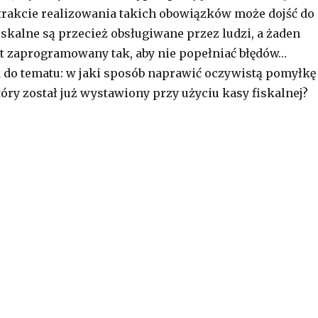
trakcie realizowania takich obowiązków może dojść do
iskalne są przecież obsługiwane przez ludzi, a żaden
st zaprogramowany tak, aby nie popełniać błędów…
 do tematu: w jaki sposób naprawić oczywistą pomyłkę
óry został już wystawiony przy użyciu kasy fiskalnej?
robić, aby skorygować oczywisty błąd na paragonie fis