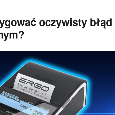
rygować oczywisty błąd
lnym?