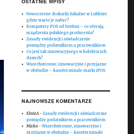
OSTATNIE WPISY
Nowoczesne drukarki fiskalne w Lublinie:
gdzie warto je nabyć?
Komputery POS od Novitus – co oferują
urządzenia polskiego producenta?
Zasady ewidencji i oświadczenie
pomiędzy podatnikiem a pracownikiem
Co jest tak innowacyjnego w kolektorach
danych?
Wszechstronne, innowacyjne i przyjazne
w obsłudze – kasoterminale marki iPOS
NAJNOWSZE KOMENTARZE
ElwirA
-
Zasady ewidencji i oświadczenie
pomiędzy podatnikiem a pracownikiem
Mirko
-
Wszechstronne, innowacyjne i
przyjazne w obsłudze – kasoterminale