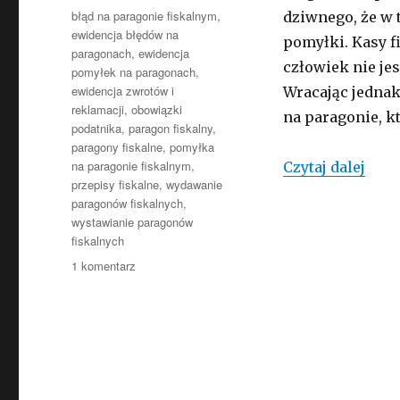
Tagi
błąd na paragonie fiskalnym
,
dziwnego, że w 
ewidencja błędów na
pomyłki. Kasy f
paragonach
,
ewidencja
człowiek nie je
pomyłek na paragonach
,
ewidencja zwrotów i
Wracając jednak
reklamacji
,
obowiązki
na paragonie, kt
podatnika
,
paragon fiskalny
,
paragony fiskalne
,
pomyłka
na paragonie fiskalnym
,
Co z
Czytaj dalej
przepisy fiskalne
,
wydawanie
paragonów fiskalnych
,
wystawianie paragonów
fiskalnych
do
1 komentarz
Co
zrobić,
aby
skorygować
oczywisty
błąd
na