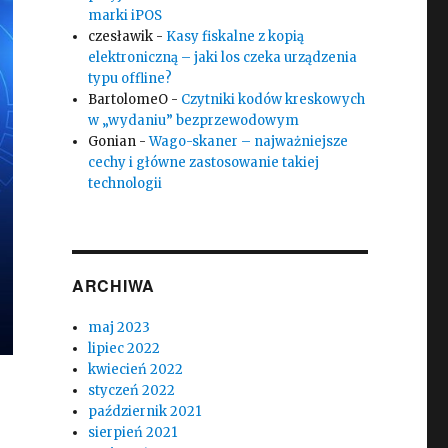
marki iPOS
czesławik
-
Kasy fiskalne z kopią
elektroniczną – jaki los czeka urządzenia
typu offline?
BartolomeO
-
Czytniki kodów kreskowych
w „wydaniu” bezprzewodowym
Gonian
-
Wago-skaner – najważniejsze
cechy i główne zastosowanie takiej
technologii
ARCHIWA
maj 2023
lipiec 2022
kwiecień 2022
styczeń 2022
październik 2021
sierpień 2021