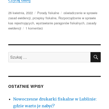
Opublikowano
Kategorie
Tagi
26 kwietnia, 2022
Porady fiskalne
oświadczenie w sprawie
zasad ewidencji
,
przepisy fiskalne
,
Rozporządzenie w sprawie
kas rejestrujących
,
wystawianie paragonów fiskalnych
,
zasady
do
ewidencji
1 komentarz
Zasady
ewidencji
i
oświadczenie
SZU
pomiędzy
Szukaj:
podatnikiem
a
pracownikiem
OSTATNIE WPISY
Nowoczesne drukarki fiskalne w Lublinie:
gdzie warto je nabyć?